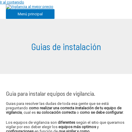
Ir al contenido
Menú principal
Guias de instalación
Guia para instalar equipos de vigilancia.
Guias para resolver las dudas de toda esa gente que se está
preguntando
como realizar una correcta instalación de tu
equipo de
vigilancia
, cual es
su colocación correcta
o
como se debe
configurar
.
Los equipos de vigilancia son
diferentes
según el sitio que queramos
vigilar por eso deber elegir los
equipos más optimos
y
configuraciones
en función de
que vigilar y como
.