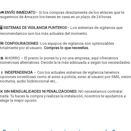
🚛
ENVÍO INMEDIATO
– Si los compras directamente de los enlaces que te
sugerimos de Amazon los tienes en casa en un plazo de 24 horas.
🖥
SISTEMAS DE VIGILANCIA PUNTEROS
– Los sistemas de vigilancia que
recomendamos son los más actuales del momento.
💾
CONFIGURACIONES
-Los equipos de vigilancia son optimizables
totalmente por el usuario.
Compras lo que necesitas.
💲 AHORRO – El precio lo pones tu y no una empresa, aquí ofrecemos
numerosas alternativas. Decide la la más adecuada a según tus necesidades.
📱
INDEPENDENCIA
– Con los actuales sistemas de vigilancia tenemos
opciones novedosas como el aviso a policía, aviso al usuario por SMS, visión
nocturna, audio bidireccional etc…
❌
SIN MENSUALIDADES NI PENALIZACIONES.
NO necesitamos contratar
nada. Tu haces la compra y realizas la instalación, nosotros te ayudamos a
elegir la mejor opción.