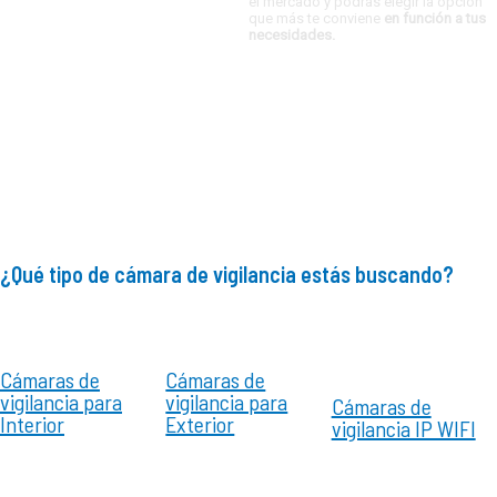
el mercado y podrás elegir la opción
que más te conviene
en función a tus
necesidades.
¿Qué tipo de cámara de vigilancia estás buscando?
Cámaras de
Cámaras de
vigilancia para
vigilancia para
Cámaras de
Interior
Exterior
vigilancia IP WIFI