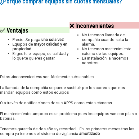
¿Porqué comprar equipos sin cuotas mensuales?
❌
Inconvenientes
✅
Ventajas
No tenemos llamada de
Precio: Se paga
una sola vez
.
compañia cuando salta la
Equipos de
mayor calidad y en
alarma.
propiedad.
No tenemos mantenimiento
Eliges tu el equipo, su calidad y
externo de los equipos.
lo que te quieres gastar.
La instalación la hacemos
nosotros.
Estos «inconvenientes» son fácilmente subsanables.
La llamada de la compañía se puede sustituir por los correos que nos
mandan equipos como estos equipos
O a través de notificaciones de sus APPS como estas cámaras
El mantenimiento tampoco es un problema pues los equipos van con pilas o
baterías.
Tenemos garantía de dos años y recordad… En los primeros meses tras las
compra ya tenemos el sistema de vigilancia
amortizado