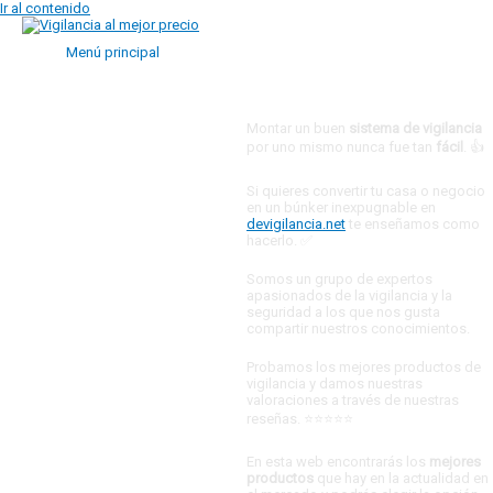
Ir al contenido
Menú principal
Montar un buen
sistema de vigilancia
por uno mismo nunca fue tan
fácil
. 👍
Si quieres convertir tu casa o negocio
en un búnker inexpugnable en
devigilancia.net
te enseñamos como
hacerlo. ✅
Somos un grupo de expertos
apasionados de la vigilancia y la
seguridad a los que nos gusta
compartir nuestros conocimientos.
Probamos los mejores productos de
vigilancia y damos nuestras
valoraciones a través de nuestras
reseñas. ⭐⭐⭐⭐⭐
En esta web encontrarás los
mejores
productos
que hay en la actualidad en