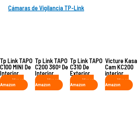
Cámaras de Vigilancia TP-Link
Tp Link TAPO
Tp Link TAPO
Tp Link TAPO
Victure Kasa
C100 MINI De
C200 360º De
C310 De
Cam KC200
Interior
Interior
Exterior
interior
Ver en
Ver en
Ver en
Ver en
Amazon
Amazon
Amazon
Amazon